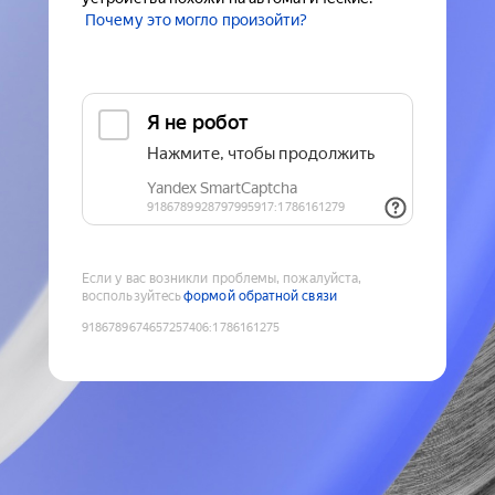
Почему это могло произойти?
Если у вас возникли проблемы, пожалуйста,
воспользуйтесь
формой обратной связи
9186789674657257406
:
1786161275