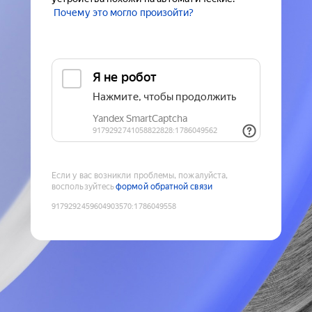
Почему это могло произойти?
Если у вас возникли проблемы, пожалуйста,
воспользуйтесь
формой обратной связи
9179292459604903570
:
1786049558