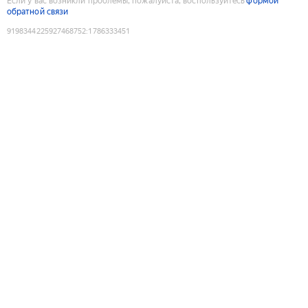
Если у вас возникли проблемы, пожалуйста, воспользуйтесь
формой
обратной связи
9198344225927468752
:
1786333451