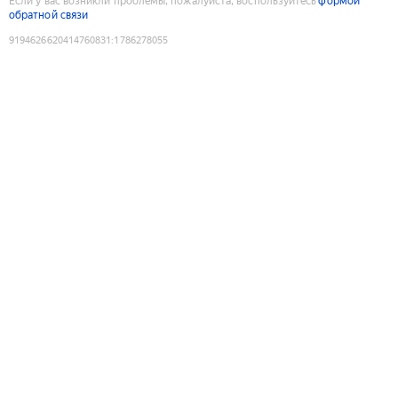
Если у вас возникли проблемы, пожалуйста, воспользуйтесь
формой
обратной связи
9194626620414760831
:
1786278055