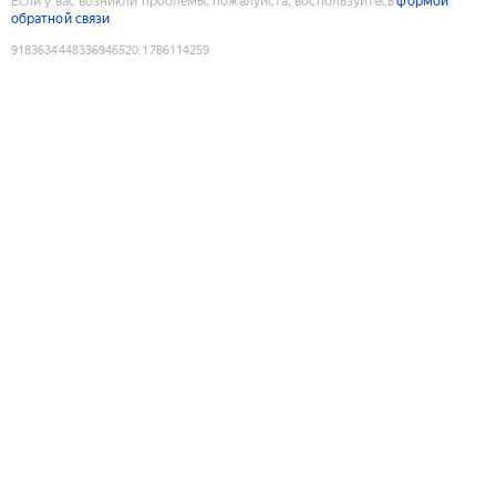
Если у вас возникли проблемы, пожалуйста, воспользуйтесь
формой
обратной связи
9183634448336946520
:
1786114259