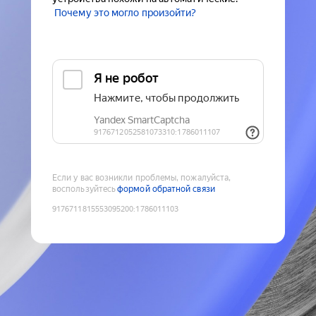
Почему это могло произойти?
Если у вас возникли проблемы, пожалуйста,
воспользуйтесь
формой обратной связи
9176711815553095200
:
1786011103