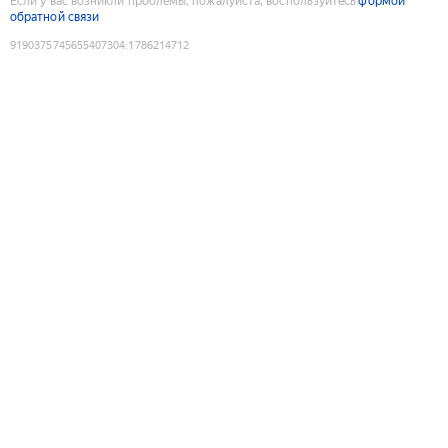
Если у вас возникли проблемы, пожалуйста, воспользуйтесь
формой
обратной связи
9190375745655407304
:
1786214712