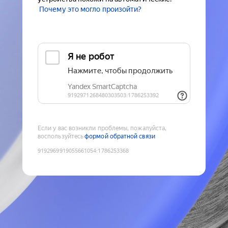
Почему это могло произойти?
Если у вас возникли проблемы, пожалуйста,
воспользуйтесь
формой обратной связи
9192969919055661054
:
1786253368