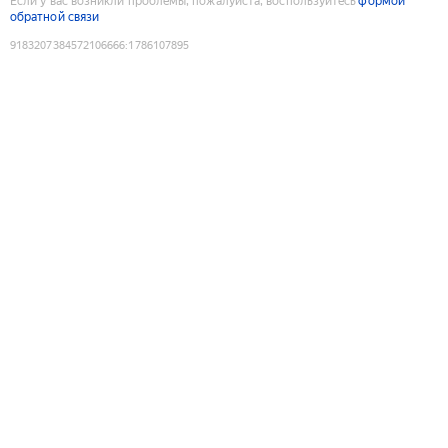
Если у вас возникли проблемы, пожалуйста, воспользуйтесь
формой
обратной связи
9183207384572106666
:
1786107895