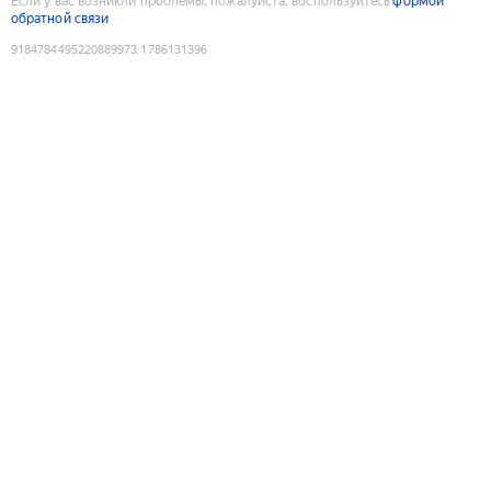
Если у вас возникли проблемы, пожалуйста, воспользуйтесь
формой
обратной связи
9184784495220889973
:
1786131396