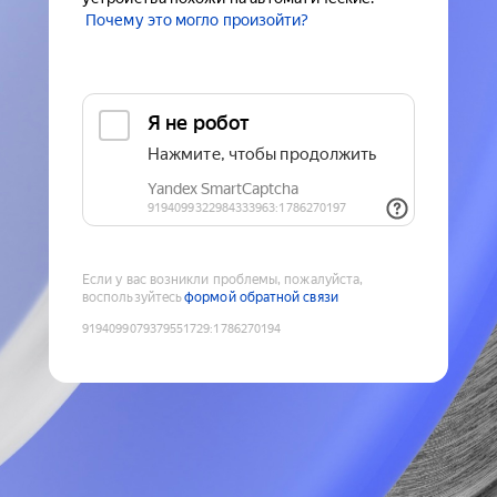
Почему это могло произойти?
Если у вас возникли проблемы, пожалуйста,
воспользуйтесь
формой обратной связи
9194099079379551729
:
1786270194