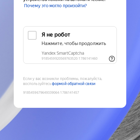
Почему это могло произойти?
Если у вас возникли проблемы, пожалуйста,
воспользуйтесь
формой обратной связи
9185459679649339064
:
1786141457