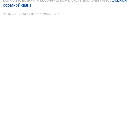
Если у вас возникли проблемы, пожалуйста, воспользуйтесь
формой
обратной связи
9194527822342391092
:
1786276582