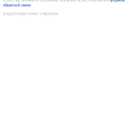
Если у вас возникли проблемы, пожалуйста, воспользуйтесь
формой
обратной связи
9192227520067147697
:
1786242305