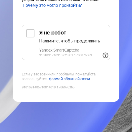
Почему это могло произойти?
Если у вас возникли проблемы, пожалуйста,
воспользуйтесь
формой обратной связи
9181091485710814019
:
1786076365