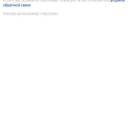
Если у вас возникли проблемы, пожалуйста, воспользуйтесь
формой
обратной связи
9191305164163254068
:
1786228561