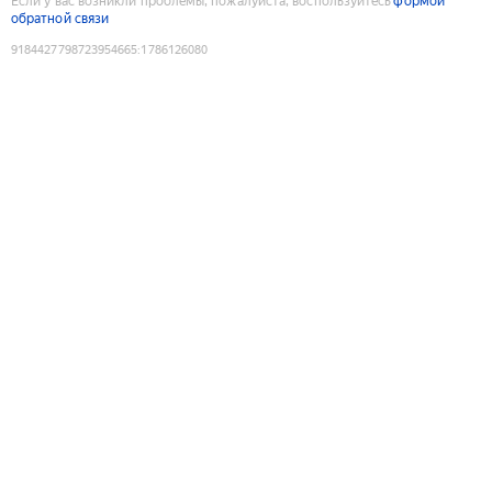
Если у вас возникли проблемы, пожалуйста, воспользуйтесь
формой
обратной связи
9184427798723954665
:
1786126080