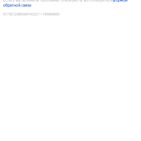
Если у вас возникли проблемы, пожалуйста, воспользуйтесь
формой
обратной связи
9173872885589743227
:
1785968800