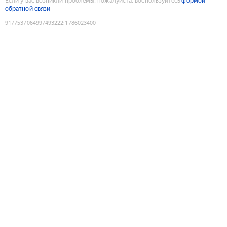
Если у вас возникли проблемы, пожалуйста, воспользуйтесь
формой
обратной связи
9177537064997493222
:
1786023400