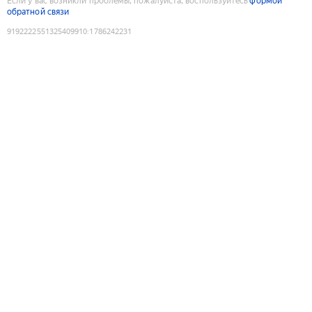
Если у вас возникли проблемы, пожалуйста, воспользуйтесь
формой
обратной связи
9192222551325409910
:
1786242231