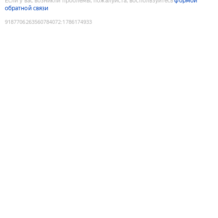
Если у вас возникли проблемы, пожалуйста, воспользуйтесь
формой
обратной связи
9187706263560784072
:
1786174933