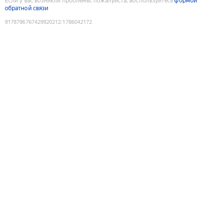
Если у вас возникли проблемы, пожалуйста, воспользуйтесь
формой
обратной связи
9178796767429920212
:
1786042172