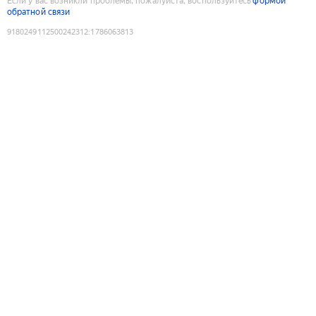
Если у вас возникли проблемы, пожалуйста, воспользуйтесь
формой
обратной связи
9180249112500242312
:
1786063813