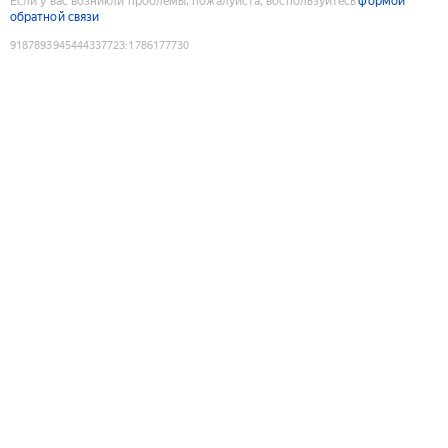
Если у вас возникли проблемы, пожалуйста, воспользуйтесь
формой
обратной связи
9187893945444337723
:
1786177730