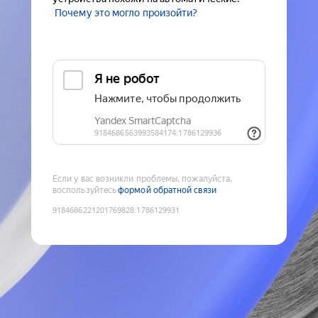
Почему это могло произойти?
Если у вас возникли проблемы, пожалуйста,
воспользуйтесь
формой обратной связи
9184686221201769828
:
1786129931