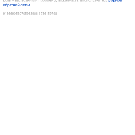
Если у вас возникли проблемы, пожалуйста, воспользуйтесь
формой
обратной связи
9186690530705933906
:
1786159798