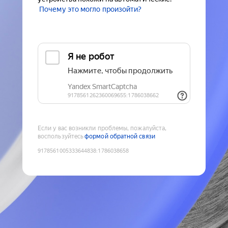
Почему это могло произойти?
Если у вас возникли проблемы, пожалуйста,
воспользуйтесь
формой обратной связи
9178561005333644838
:
1786038658