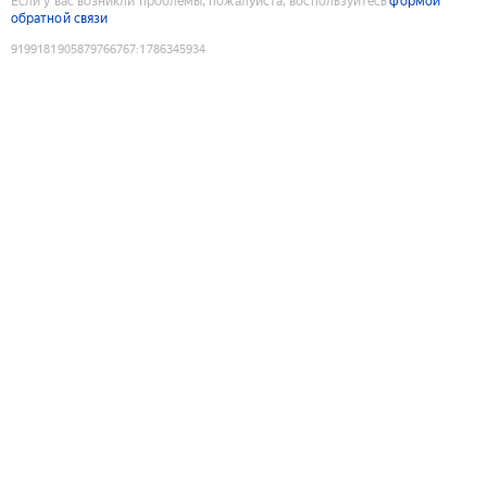
Если у вас возникли проблемы, пожалуйста, воспользуйтесь
формой
обратной связи
9199181905879766767
:
1786345934