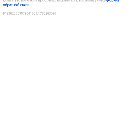
Если у вас возникли проблемы, пожалуйста, воспользуйтесь
формой
обратной связи
9193622389079541651
:
1786263090