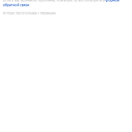
Если у вас возникли проблемы, пожалуйста, воспользуйтесь
формой
обратной связи
9175581765701076468
:
1785994264