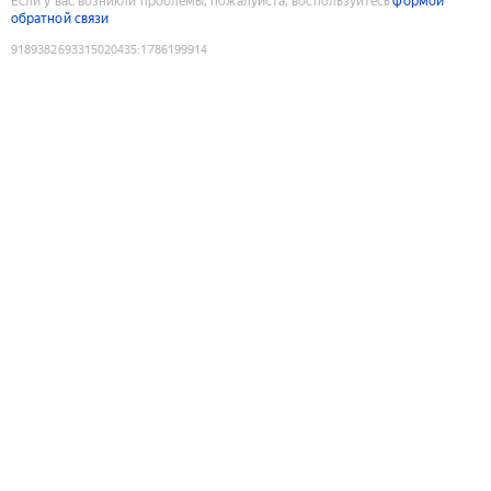
Если у вас возникли проблемы, пожалуйста, воспользуйтесь
формой
обратной связи
9189382693315020435
:
1786199914