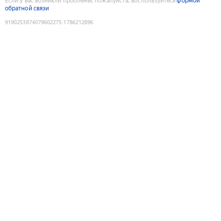
Если у вас возникли проблемы, пожалуйста, воспользуйтесь
формой
обратной связи
9190253874079602275
:
1786212896