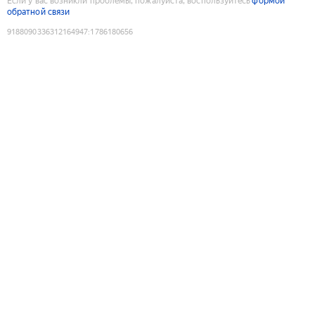
Если у вас возникли проблемы, пожалуйста, воспользуйтесь
формой
обратной связи
9188090336312164947
:
1786180656