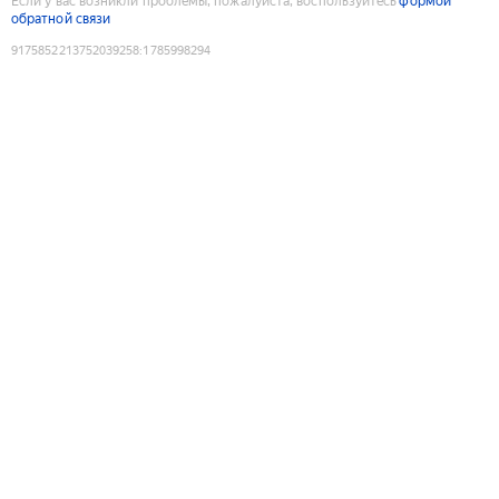
Если у вас возникли проблемы, пожалуйста, воспользуйтесь
формой
обратной связи
9175852213752039258
:
1785998294