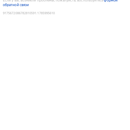
Если у вас возникли проблемы, пожалуйста, воспользуйтесь
формой
обратной связи
9175672086782810591
:
1785995610