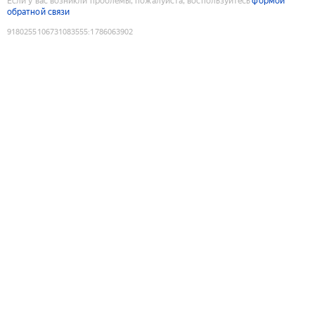
Если у вас возникли проблемы, пожалуйста, воспользуйтесь
формой
обратной связи
9180255106731083555
:
1786063902