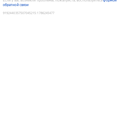
Если у вас возникли проблемы, пожалуйста, воспользуйтесь
формой
обратной связи
9192440357507045215
:
1786245477