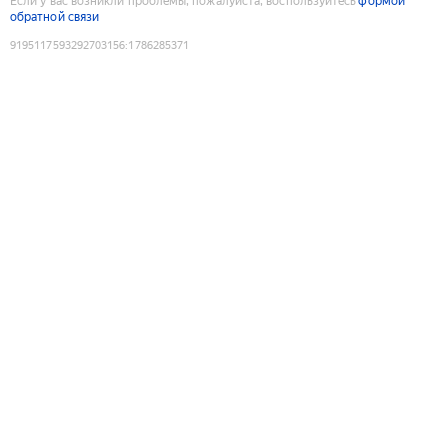
Если у вас возникли проблемы, пожалуйста, воспользуйтесь
формой
обратной связи
9195117593292703156
:
1786285371