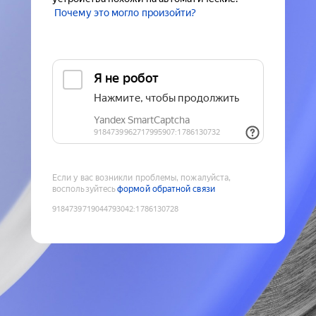
Почему это могло произойти?
Если у вас возникли проблемы, пожалуйста,
воспользуйтесь
формой обратной связи
9184739719044793042
:
1786130728