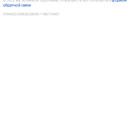
Если у вас возникли проблемы, пожалуйста, воспользуйтесь
формой
обратной связи
9184923258836228345
:
1786133463