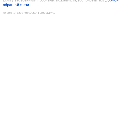
Если у вас возникли проблемы, пожалуйста, воспользуйтесь
формой
обратной связи
9178937366003062562
:
1786044267