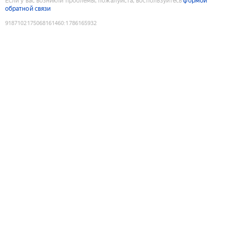
Если у вас возникли проблемы, пожалуйста, воспользуйтесь
формой
обратной связи
9187102175068161460
:
1786165932