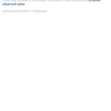
Если у вас возникли проблемы, пожалуйста, воспользуйтесь
формой
обратной связи
9193565620416284077
:
1786262245