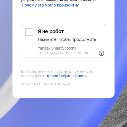
Почему это могло произойти?
Если у вас возникли проблемы, пожалуйста,
воспользуйтесь
формой обратной связи
9173737371318360230
:
1785966781