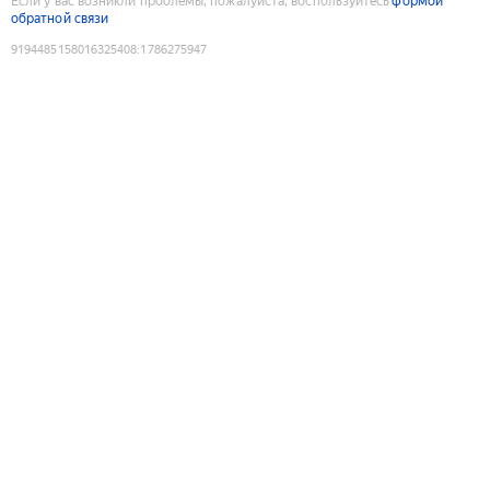
Если у вас возникли проблемы, пожалуйста, воспользуйтесь
формой
обратной связи
9194485158016325408
:
1786275947