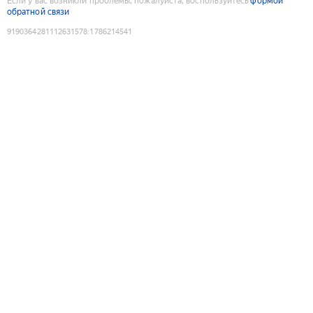
Если у вас возникли проблемы, пожалуйста, воспользуйтесь
формой
обратной связи
9190364281112631578
:
1786214541