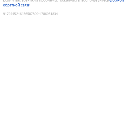
Если у вас возникли проблемы, пожалуйста, воспользуйтесь
формой
обратной связи
9179445216156587800
:
1786051834