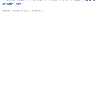
Если у вас возникли проблемы, пожалуйста, воспользуйтесь
формой
обратной связи
9199804532189169550
:
1786355212