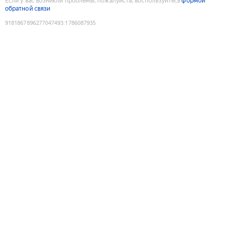
Если у вас возникли проблемы, пожалуйста, воспользуйтесь
формой
обратной связи
9181867896277047493
:
1786087935