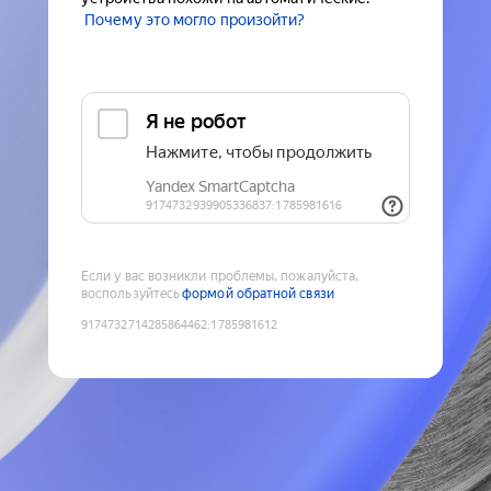
Почему это могло произойти?
Если у вас возникли проблемы, пожалуйста,
воспользуйтесь
формой обратной связи
9174732714285864462
:
1785981612